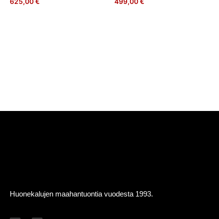
625,00
€
499,00
€
Lisää
Lisää
ostoskoriin
ostoskoriin
Huonekalujen maahantuontia vuodesta 1993.