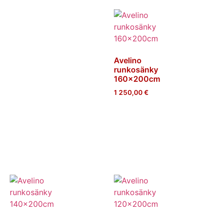
Avelino
runkosänky
160x200cm
1 250,00
€
Lisää
ostoskoriin