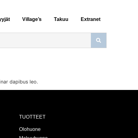
yjät
Village’s
Takuu
Extranet
inar dapibus leo.
TUOTTEET
Olohuone