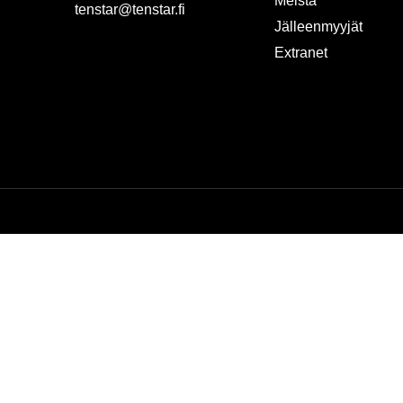
Meistä
tenstar@tenstar.fi
Jälleenmyyjät
Extranet