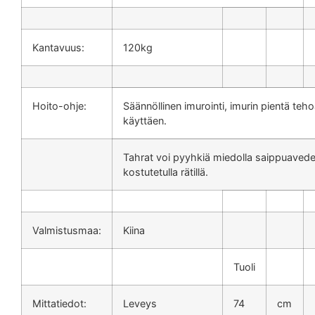
Kantavuus:
120kg
Hoito-ohje:
Säännöllinen imurointi, imurin pientä teh
käyttäen.
Tahrat voi pyyhkiä miedolla saippuavede
kostutetulla rätillä.
Valmistusmaa:
Kiina
Tuoli
Mittatiedot:
Leveys
74
cm