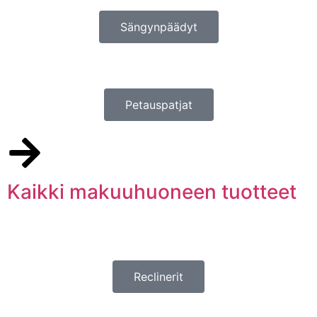
Sängynpäädyt
Petauspatjat
Kaikki makuuhuoneen tuotteet
Reclinerit