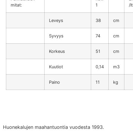
mitat:
1
/l
Leveys
38
cm
Syvyys
74
cm
Korkeus
51
cm
Kuutiot
0,14
m3
Paino
11
kg
Huonekalujen maahantuontia vuodesta 1993.