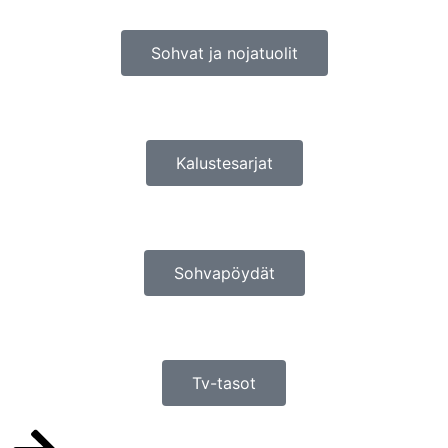
Sohvat ja nojatuolit
Kalustesarjat
Sohvapöydät
Tv-tasot