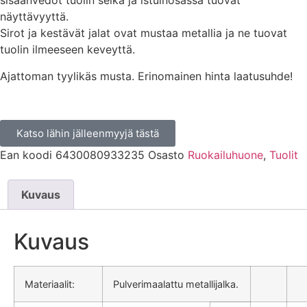
sisäänvedot tuolin selkä ja istuinosassa tuovat
näyttävyyttä.
Sirot ja kestävät jalat ovat mustaa metallia ja ne tuovat
tuolin ilmeeseen keveyttä.
Ajattoman tyylikäs musta. Erinomainen hinta laatusuhde!
Katso lähin jälleenmyyjä tästä
Ean koodi
6430080933235
Osasto
Ruokailuhuone
,
Tuolit
Kuvaus
Kuvaus
Materiaalit:
Pulverimaalattu metallijalka.