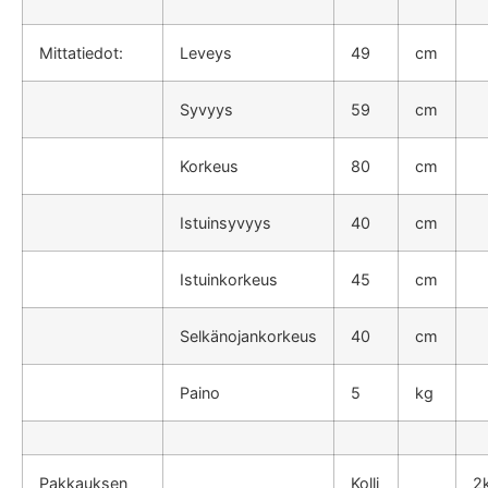
Mittatiedot:
Leveys
49
cm
Syvyys
59
cm
Korkeus
80
cm
Istuinsyvyys
40
cm
Istuinkorkeus
45
cm
Selkänojankorkeus
40
cm
Paino
5
kg
Pakkauksen
Kolli
2