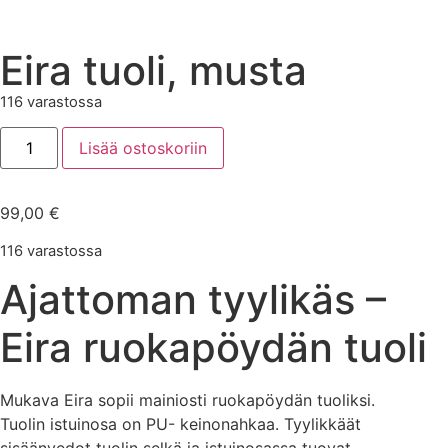
Eira tuoli, musta
116 varastossa
Lisää ostoskoriin
99,00
€
116 varastossa
Ajattoman tyylikäs –
Eira ruokapöydän tuoli
Mukava Eira sopii mainiosti ruokapöydän tuoliksi.
Tuolin istuinosa on PU- keinonahkaa. Tyylikkäät