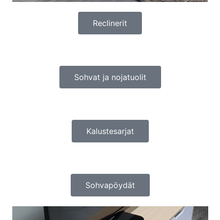
Reclinerit
Sohvat ja nojatuolit
Kalustesarjat
Sohvapöydät