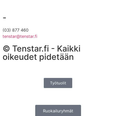
-
(03) 877 460
tenstar@tenstar.fi
© Tenstar.fi - Kaikki
oikeudet pidetään
Työtuolit
Ruokailuryhmät