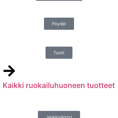
Pöydät
Tuolit
Kaikki ruokailuhuoneen tuotteet
Jenkkisängyt