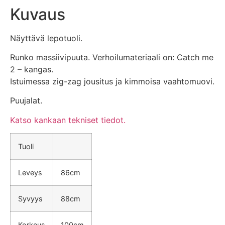
Kuvaus
Näyttävä lepotuoli.
Runko massiivipuuta. Verhoilumateriaali on: Catch me
2 – kangas.
Istuimessa zig-zag jousitus ja kimmoisa vaahtomuovi.
Puujalat.
Katso kankaan tekniset tiedot.
Tuoli
Leveys
86cm
Syvyys
88cm
Korkeus
100cm