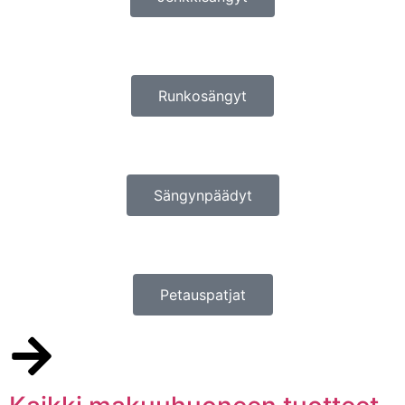
Runkosängyt
Sängynpäädyt
Petauspatjat