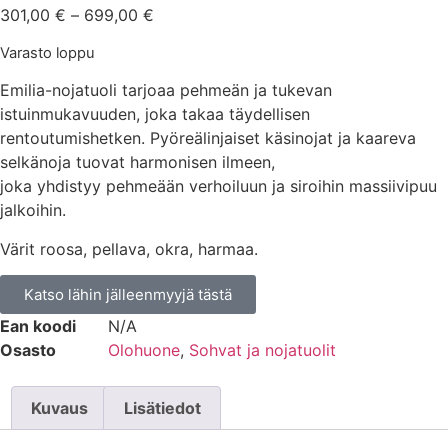
301,00
€
–
699,00
€
Varasto loppu
Emilia-nojatuoli tarjoaa pehmeän ja tukevan
istuinmukavuuden, joka takaa täydellisen
rentoutumishetken. Pyöreälinjaiset käsinojat ja kaareva
selkänoja tuovat harmonisen ilmeen,
joka yhdistyy pehmeään verhoiluun ja siroihin massiivipuu
jalkoihin.
Värit roosa, pellava, okra, harmaa.
Katso lähin jälleenmyyjä tästä
Ean koodi
N/A
Osasto
Olohuone
,
Sohvat ja nojatuolit
Kuvaus
Lisätiedot