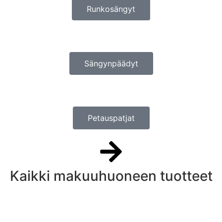
Runkosängyt
Sängynpäädyt
Petauspatjat
Kaikki makuuhuoneen tuotteet