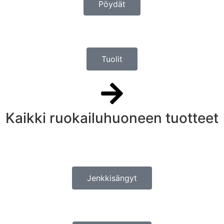
Pöydät
Tuolit
Kaikki ruokailuhuoneen tuotteet
Jenkkisängyt