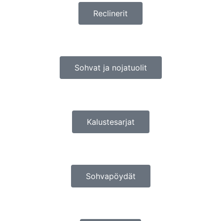
Reclinerit
Sohvat ja nojatuolit
Kalustesarjat
Sohvapöydät