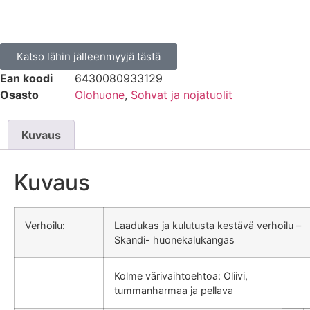
Katso lähin jälleenmyyjä tästä
Ean koodi
6430080933129
Osasto
Olohuone
,
Sohvat ja nojatuolit
Kuvaus
Kuvaus
Verhoilu:
Laadukas ja kulutusta kestävä verhoilu –
Skandi- huonekalukangas
Kolme värivaihtoehtoa: Oliivi,
tummanharmaa ja pellava