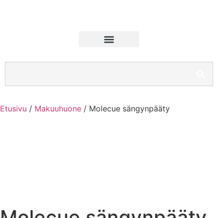
Etusivu
/
Makuuhuone
/ Molecue sängynpääty
Molecue sängynpääty