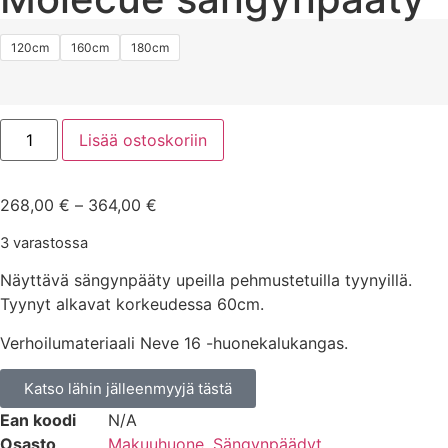
120cm
160cm
180cm
Lisää ostoskoriin
268,00
€
–
364,00
€
3 varastossa
Näyttävä sängynpääty upeilla pehmustetuilla tyynyillä.
Tyynyt alkavat korkeudessa 60cm.
Verhoilumateriaali Neve 16 -huonekalukangas.
Katso lähin jälleenmyyjä tästä
Ean koodi
N/A
Osasto
Makuuhuone
,
Sängynpäädyt