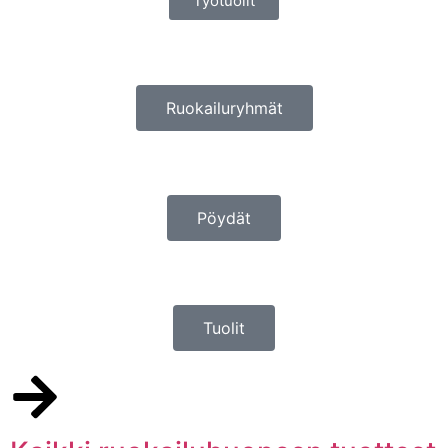
Työtuolit
Ruokailuryhmät
Pöydät
Tuolit