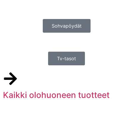
Sohvapöydät
Tv-tasot
Kaikki olohuoneen tuotteet