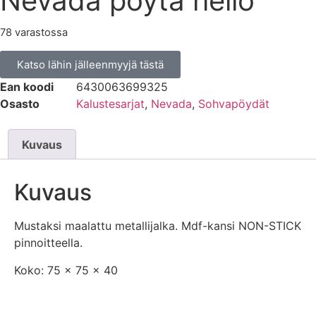
Nevada pöytä neliö
78 varastossa
Katso lähin jälleenmyyjä tästä
Ean koodi
6430063699325
Osasto
Kalustesarjat
,
Nevada
,
Sohvapöydät
Kuvaus
Kuvaus
Mustaksi maalattu metallijalka. Mdf-kansi NON-STICK
pinnoitteella.
Koko: 75 x 75 x 40