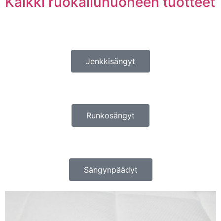
Kaikki ruokailuhuoneen tuotteet
Jenkkisängyt
Runkosängyt
Sängynpäädyt