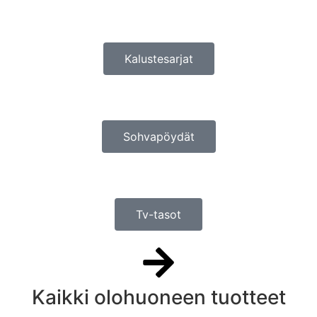
Kalustesarjat
Sohvapöydät
Tv-tasot
Kaikki olohuoneen tuotteet