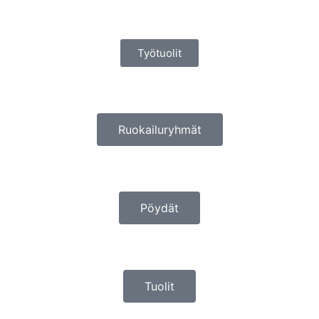
Työtuolit
Ruokailuryhmät
Pöydät
Tuolit