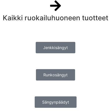
Kaikki ruokailuhuoneen tuotteet
Jenkkisängyt
Runkosängyt
Sängynpäädyt