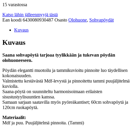
15 varastossa
Katso lähin jälleenmyyjä tästä
Ean koodi
6430080930487
Osasto
Olohuone
,
Sohvapöydät
Kuvaus
Kuvaus
Saana sohvapöytä tarjoaa tyylikkään ja tukevan pöydän
olohuoneeseen.
Pöydän elegantti muotoilu ja tammikuvioitu pinnoite luo täydellisen
kokonaisuuden.
Valmistettu kestävästä Mdf-levystä ja pinnoitettu tammi puujäljitelmä
kuviolla.
Saana-pöytä on suunniteltu harmonisoimaan erilaisten
sisustustyylisuuntien kanssa.
Samaan sarjaan saatavilla myös pyöreäkantiset; 60cm sohvapöytä ja
120cm ruokapöytä.
Materiaalit:
Mdf ja puu. Puujäljitelmä pinnoita. (Tammi)