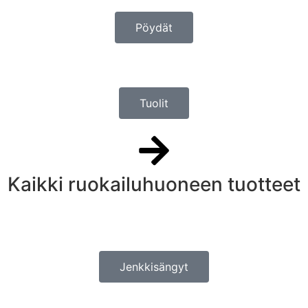
Pöydät
Tuolit
Kaikki ruokailuhuoneen tuotteet
Jenkkisängyt