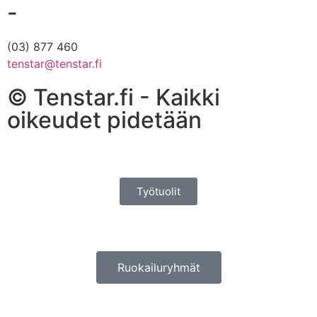
-
(03) 877 460
tenstar@tenstar.fi
© Tenstar.fi - Kaikki
oikeudet pidetään
Työtuolit
Ruokailuryhmät