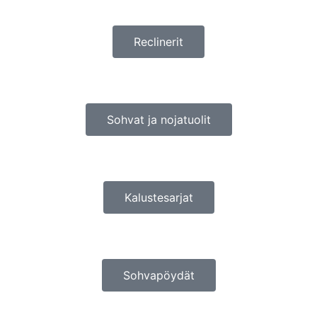
Reclinerit
Sohvat ja nojatuolit
Kalustesarjat
Sohvapöydät