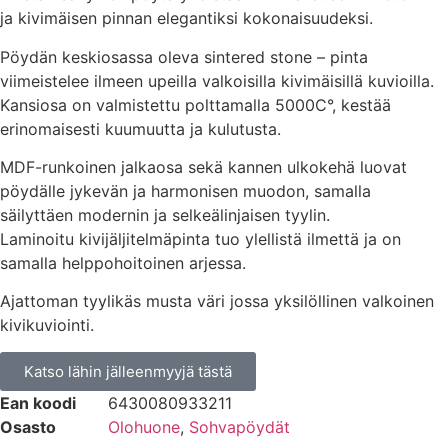
ja kivimäisen pinnan elegantiksi kokonaisuudeksi.
Pöydän keskiosassa oleva sintered stone – pinta
viimeistelee ilmeen upeilla valkoisilla kivimäisillä kuvioilla.
Kansiosa on valmistettu polttamalla 5000C°, kestää
erinomaisesti kuumuutta ja kulutusta.
MDF-runkoinen jalkaosa sekä kannen ulkokehä luovat
pöydälle jykevän ja harmonisen muodon, samalla
säilyttäen modernin ja selkeälinjaisen tyylin.
Laminoitu kivijäljitelmäpinta tuo ylellistä ilmettä ja on
samalla helppohoitoinen arjessa.
Ajattoman tyylikäs musta väri jossa yksilöllinen valkoinen
kivikuviointi.
Katso lähin jälleenmyyjä tästä
Ean koodi
6430080933211
Osasto
Olohuone
,
Sohvapöydät