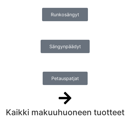
Runkosängyt
Sängynpäädyt
Petauspatjat
Kaikki makuuhuoneen tuotteet