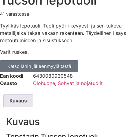
Tucson lepotuoli
41 varastossa
Tyylikäs lepotuoli. Tuoli pyörii kevyesti ja sen tukeva
metallijalka takaa vakaan rakenteen. Täydellinen lisäys
rentoutumiseen ja sisustukseen.
Värit ruskea.
Katso lähin jälleenmyyjä tästä
Ean koodi
6430080930548
Osasto
Olohuone
,
Sohvat ja nojatuolit
Kuvaus
Kuvaus
Tenstarin Tucson lepotuoli