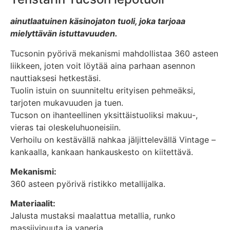
ainutlaatuinen käsinojaton tuoli, joka tarjoaa
mielyttävän istuttavuuden.
Tucsonin pyörivä mekanismi mahdollistaa 360 asteen
liikkeen, joten voit löytää aina parhaan asennon
nauttiaksesi hetkestäsi.
Tuolin istuin on suunniteltu erityisen pehmeäksi,
tarjoten mukavuuden ja tuen.
Tucson on ihanteellinen yksittäistuoliksi makuu-,
vieras tai oleskeluhuoneisiin.
Verhoilu on kestävällä nahkaa jäljittelevällä Vintage –
kankaalla, kankaan hankauskesto on kiitettävä.
Mekanismi:
360 asteen pyörivä ristikko metallijalka.
Materiaalit:
Jalusta mustaksi maalattua metallia, runko
massiivipuuta ja vaneria.