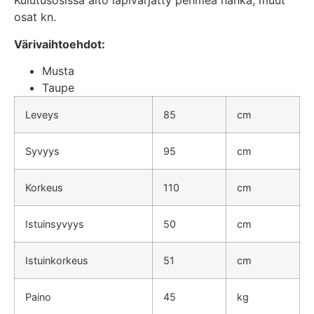
Kulutusosissa aito läpivärjätty pehmeä nahka, muut
osat kn.
Värivaihtoehdot:
Musta
Taupe
Leveys
85
cm
Syvyys
95
cm
Korkeus
110
cm
Istuinsyvyys
50
cm
Istuinkorkeus
51
cm
Paino
45
kg