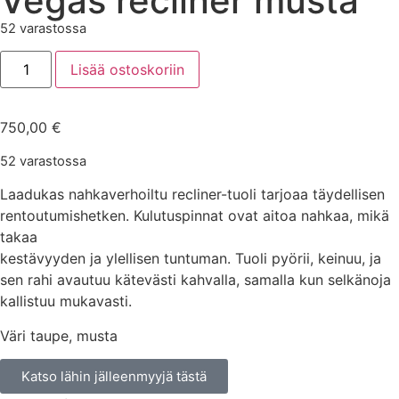
Vegas recliner musta
52 varastossa
Lisää ostoskoriin
750,00
€
52 varastossa
Laadukas nahkaverhoiltu recliner-tuoli tarjoaa täydellisen
rentoutumishetken. Kulutuspinnat ovat aitoa nahkaa, mikä
takaa
kestävyyden ja ylellisen tuntuman. Tuoli pyörii, keinuu, ja
sen rahi avautuu kätevästi kahvalla, samalla kun selkänoja
kallistuu mukavasti.
Väri taupe, musta
Katso lähin jälleenmyyjä tästä